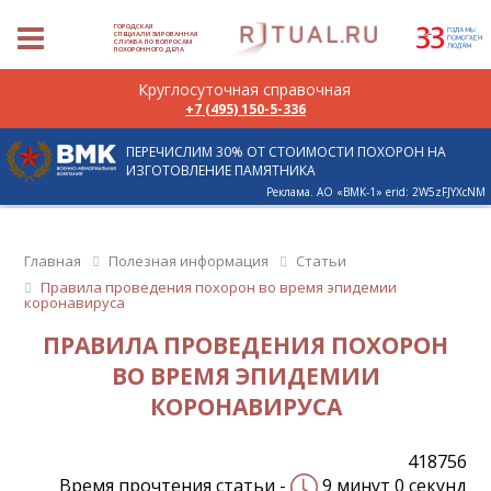
ГОРОДСКАЯ
СПЕЦИАЛИЗИРОВАННАЯ
СЛУЖБА ПО ВОПРОСАМ
ПОХОРОННОГО ДЕЛА
Круглосуточная справочная
+7 (495) 150-5-336
ПЕРЕЧИСЛИМ 30% ОТ СТОИМОСТИ ПОХОРОН НА
ИЗГОТОВЛЕНИЕ ПАМЯТНИКА
Реклама. АО «ВМК-1» erid: 2W5zFJYXcNM
Главная
Полезная информация
Статьи
Правила проведения похорон во время эпидемии
коронавируса
ПРАВИЛА ПРОВЕДЕНИЯ ПОХОРОН
ВО ВРЕМЯ ЭПИДЕМИИ
КОРОНАВИРУСА
418756
Время прочтения статьи -
9 минут 0 секунд