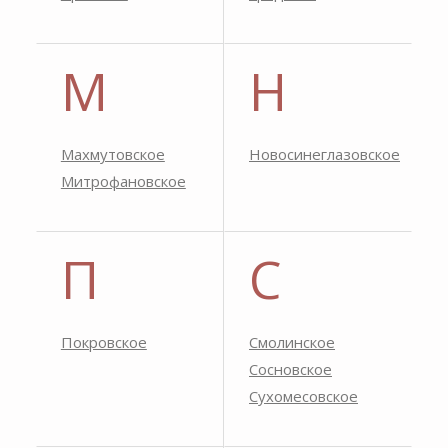
М
Н
Махмутовское
Новосинеглазовское
Митрофановское
П
С
Покровское
Смолинское
Сосновское
Сухомесовское