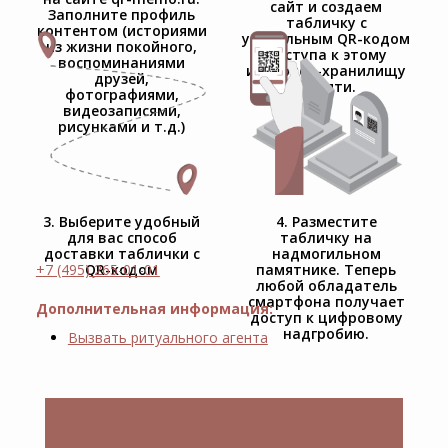
сайт и создаем
Заполните профиль
табличку с
контентом (историями
уникальным QR-кодом
из жизни покойного,
доступа к этому
воспоминаниями
интернет-хранилищу
друзей,
памяти.
фотографиями,
видеозаписями,
рисунками и т.д.)
3. Выберите удобный
4. Разместите
для вас способ
табличку на
доставки таблички с
надмогильном
+7 (495) 265-01-01
QR-кодом
памятнике. Теперь
любой обладатель
смартфона получает
Дополнительная информация:
доступ к цифровому
надгробию.
Вызвать ритуального агента