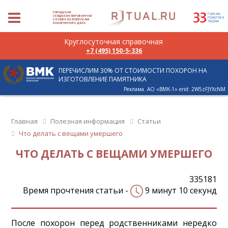
ГОРОДСКАЯ
СПЕЦИАЛИЗИРОВАННАЯ
СЛУЖБА ПО ВОПРОСАМ
ПОХОРОННОГО ДЕЛА
Круглосуточная справочная
+7 (495) 150-5-336
ПЕРЕЧИСЛИМ 30% ОТ СТОИМОСТИ ПОХОРОН НА
ИЗГОТОВЛЕНИЕ ПАМЯТНИКА
Реклама. АО «ВМК-1» erid: 2W5zFJYXcNM
Главная
Полезная информация
Статьи
Что делать с вещами умершего
ЧТО ДЕЛАТЬ С ВЕЩАМИ УМЕРШЕГО
335181
Время прочтения статьи -
9 минут 10 секунд
После похорон перед родственниками нередко