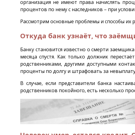
организация не имеют права начислять проц
процентов по нему с наследников – при услов
Рассмотрим основные проблемы и способы их 
Откуда банк узнаёт, что заёмщ
Банку становится известно о смерти заемщика 
месяца спустя. Как только должник перестаё
родственниками, другими доступными контак
проценты по долгу и штрафовать за невыплат
В случае, если представители банка настаи
родственников покойного, есть несколько прос
Человек умер, остался кредит.