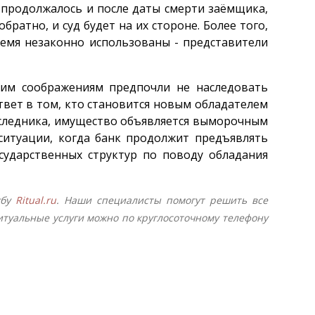
 продолжалось и после даты смерти заёмщика,
атно, и суд будет на их стороне. Более того,
емя незаконно использованы - представители
воим соображениям предпочли не наследовать
твет в том, кто становится новым обладателем
 наследника, имущество объявляется выморочным
 ситуации, когда банк продолжит предъявлять
сударственных структур по поводу обладания
жбу
Ritual.ru
. Наши специалисты помогут решить все
уальные услуги можно по круглосоточному телефону