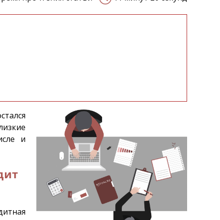
остался
лизкие
исле и
дит
дитная