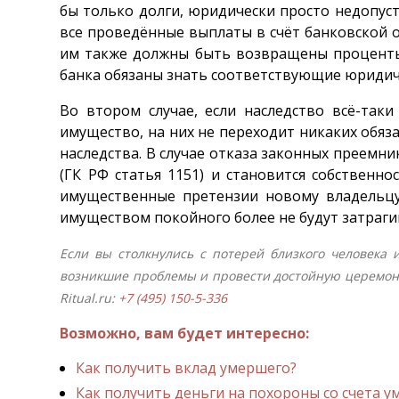
бы только долги, юридически просто недопус
все проведённые выплаты в счёт банковской о
им также должны быть возвращены проценты 
банка обязаны знать соответствующие юридич
Во втором случае, если наследство всё-так
имущество, на них не переходит никаких обяз
наследства. В случае отказа законных преемни
(ГК РФ статья 1151) и становится собственн
имущественные претензии новому владельцу 
имуществом покойного более не будут затраги
Если вы столкнулись с потерей близкого человека
возникшие проблемы и провести достойную церемон
Ritual.ru:
+7 (495) 150-5-336
Возможно, вам будет интересно:
Как получить вклад умершего?
Как получить деньги на похороны со счета 