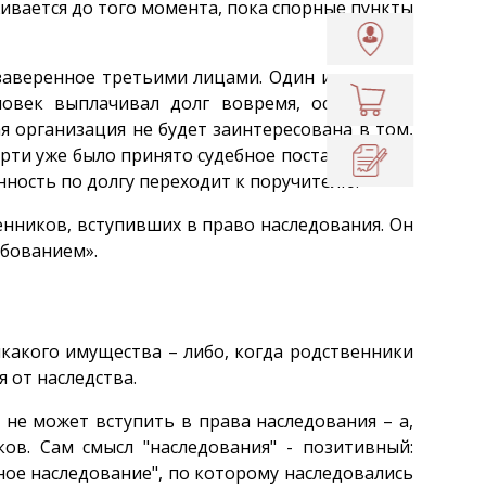
ивается до того момента, пока спорные пункты
 заверенное третьими лицами. Один из важных
ловек выплачивал долг вовремя, остаточные
я организация не будет заинтересована в том,
смерти уже было принято судебное постановление
енность по долгу переходит к поручителю.
енников, вступивших в право наследования. Он
ебованием».
икакого имущества – либо, когда родственники
 от наследства.
 не может вступить в права наследования – а,
ов. Сам смысл "наследования" - позитивный:
вное наследование", по которому наследовались