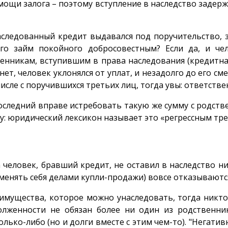
мощи залога – поэтому вступление в наследство задерж
аследованный кредит выдавался под поручительство,
го займ покойного добросовестным? Если да, и че
енникам, вступившим в права наследования (кредитна
нет, человек уклонялся от уплат, и незадолго до его 
числе с поручившихся третьих лиц, тогда увы: ответств
следний вправе истребовать такую же сумму с родств
му: юридический лексикон называет это «регрессным тр
 человек, бравший кредит, не оставил в наследство н
менять себя делами купли-продажи) вовсе отказываются
имущества, которое можно унаследовать, тогда никто
олженности не обязан более ни один из родственник
лько-либо (но и долги вместе с этим чем-то). "Негати