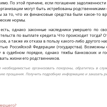
тимо. По этой причине, если погашение задолженности
рганизации могут быть истребованы родственниками обр
за то, что их финансовые средства были какое-то вр
еские нормы.
и есть, однако законные наследники умершего по с
ательств по выплате кредита. Что происходит тогда? О
ков, а также их отказа в пользу какого-либо другого
остью Российской Федерации (государства). Возможны
в судебном порядке, однако тяжбы банковских и го
вать жизни его родственников.
 и необходимостью организовать похороны, обратитесь в слу
ию прощания. Получить подробную информацию и заказать рит
умершего?