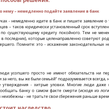
о нему – немедленно подайте заявление в банк
руках - немедленно идите в банк и пишите заявление о
ев – таков юридически установленный срок вступлени
 по существующему кредиту покойного. Тем не менее
 в последних), которые целенаправленно советуют род
ршего. Помните: это - искажение законодательных н
люди усопшего просто не имеют обязательств ни пе
 за него, вы же были семьёй" подразумевается всегда, н
ые утверждения - хитрые уловки. Многие люди даже 
ообщать банку о самом факте смерти (исходя из логик
 неизбежны - не тратьте свои сбережения раньше врем
стоит наследство