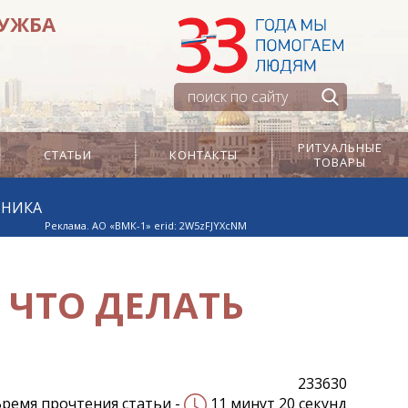
ЛУЖБА
РИТУАЛЬНЫЕ
СТАТЬИ
КОНТАКТЫ
ТОВАРЫ
ТНИКА
Реклама. АО «ВМК-1» erid: 2W5zFJYXcNM
 ЧТО ДЕЛАТЬ
233630
ремя прочтения статьи -
11 минут 20 секунд