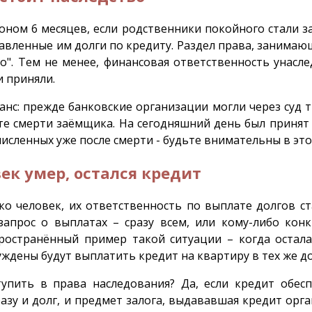
оном 6 месяцев, если родственники покойного стали з
тавленные им долги по кредиту. Раздел права, занима
о". Тем не менее, финансовая ответственность унас
и приняли.
нс: прежде банковские организации могли через суд т
те смерти заёмщика. На сегодняшний день был приня
исленных уже после смерти - будьте внимательны в это
ек умер, остался кредит
ко человек, их ответственность по выплате долгов с
апрос о выплатах – сразу всем, или кому-либо конк
ространённый пример такой ситуации – когда остала
ждены будут выплатить кредит на квартиру в тех же до
упить в права наследования? Да, если кредит обесп
 сразу и долг, и предмет залога, выдававшая кредит ор