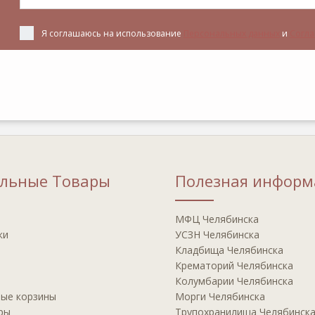
Я соглашаюсь на использование
Персональных данных
и
Согла
альные Товары
Полезная информ
МФЦ Челябинска
ки
УСЗН Челябинска
Кладбища Челябинска
Крематорий Челябинска
Колумбарии Челябинска
ные корзины
Морги Челябинска
ры
Трупохранилища Челябинск