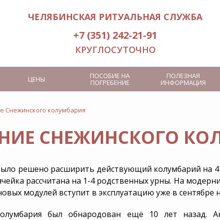
ЧЕЛЯБИНСКАЯ РИТУАЛЬНАЯ СЛУЖБА
+7 (351) 242-21-91
КРУГЛОСУТОЧНО
ПОСОБИЕ НА
ПОЛЕЗНАЯ
ЦЕНЫ
ПОГРЕБЕНИЕ
ИНФОРМАЦИЯ
е Снежинского колумбария
НИЕ СНЕЖИНСКОГО КО
Услуги носильщиков гроба
Кремация
Заказ похоронного
Место на к
оркестра
Посмертная
было решено расширить действующий колумбарий на 4
а
Заказ ритуального лифта
ячейка рассчитана на 1-4 родственных урны. На модер
новых модулей вступит в эксплуатацию уже в сентябре
нение
Интерактивный
Дополнит
мемориал
услуги
олумбария был обнародован ещё 10 лет назад. А
Эксгумация
VIP-похороны