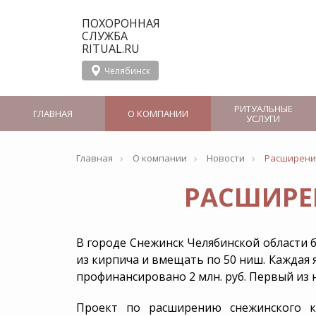
ПОХОРОННАЯ
СЛУЖБА
RITUAL.RU
Челябинск
РИТУАЛЬНЫЕ
ГЛАВНАЯ
О КОМПАНИИ
УСЛУГИ
›
›
›
Главная
О компании
Новости
Расширени
О службе Ritual.ru
Организация
Новости
в Челябинске
похорон
РАСШИРЕ
Отзывы
Сотрудничество
Вызов ритуального
Панихида
агента
Отпевание
Перевозка тела в морг
Услуги
СМИ о Ritual.ru
В городе Снежинск Челябинской области 
Бальзамирование
церемониймейстер
в Челябинске
из кирпича и вмещать по 50 ниш. Каждая 
профинансировано 2 млн. руб. Первый из 
Груз 200
Родовое захоро
Группа компаний
Проект по расширению снежинского к
Аренда Катафалка
Дезинфекция