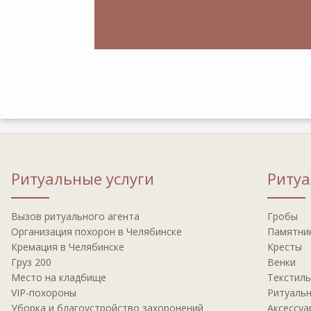
Ритуальные услуги
Риту
Вызов ритуального агента
Гробы
Организация похорон в Челябинске
Памятни
Кремация в Челябинске
Кресты
Груз 200
Венки
Место на кладбище
Текстиль
VIP-похороны
Ритуаль
Уборка и благоустройство захоронений
Аксессуа