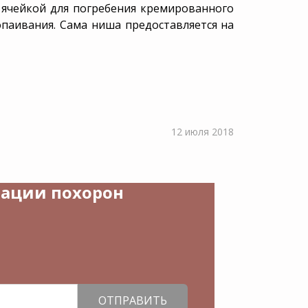
Что делать, когда
 ячейкой для погребения кремированного
УСЗН
нение
умер близкий
паивания. Сама ниша предоставляется на
человек?
ство
Схемы обмана
й
Статьи
Калькулятор поминок
12 июля 2018
зации похорон
ОТПРАВИТЬ